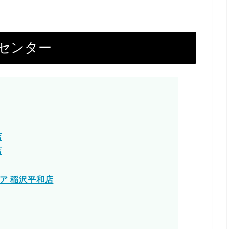
ムセンター
店
店
ア 稲沢平和店