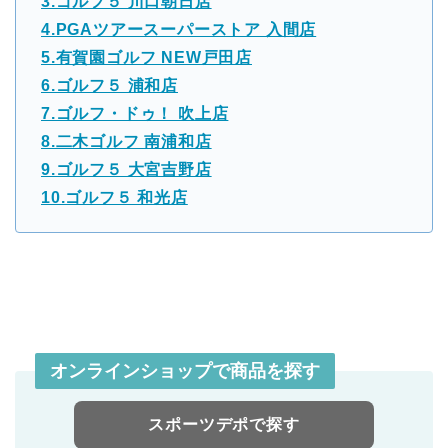
3.ゴルフ５ 川口朝日店
4.PGAツアースーパーストア 入間店
5.有賀園ゴルフ NEW戸田店
6.ゴルフ５ 浦和店
7.ゴルフ・ドゥ！ 吹上店
8.二木ゴルフ 南浦和店
9.ゴルフ５ 大宮吉野店
10.ゴルフ５ 和光店
オンラインショップで商品を探す
スポーツデポで探す