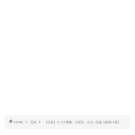
HOME
広島
【広島】ヤマダ電機・大型店・大きい店舗【厳選10選】