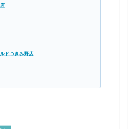
原店
ールドつきみ野店