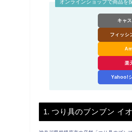
オンラインショップで商品を
キャ
フィッシ
A
楽
Yahoo
1. つり具のブンブン イ