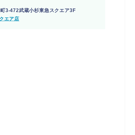
3-472武蔵小杉東急スクエア3F
クエア店