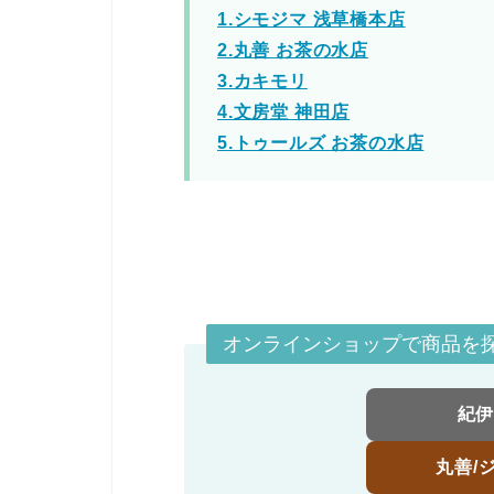
1.シモジマ 浅草橋本店
2.丸善 お茶の水店
3.カキモリ
4.文房堂 神田店
5.トゥールズ お茶の水店
オンラインショップで商品を
紀
丸善/